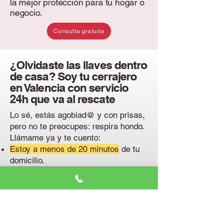
la mejor protección para tu hogar o
negocio.
Consulta gratuita
¿Olvidaste las llaves dentro
de casa? Soy tu cerrajero
en Valencia con servicio
24h que va al rescate
Lo sé, estás agobiad@ y con prisas,
pero no te preocupes: respira hondo.
Llámame ya y te cuento:
Estoy a menos de 20 minutos
de tu
domicilio.
Vecinos de
Algirós
,
Malvarrosa
y
Ruzafa
ya han confiado en mí para
abrir sus puertas.
Llego en persona y sin dañar tu
cerradura.