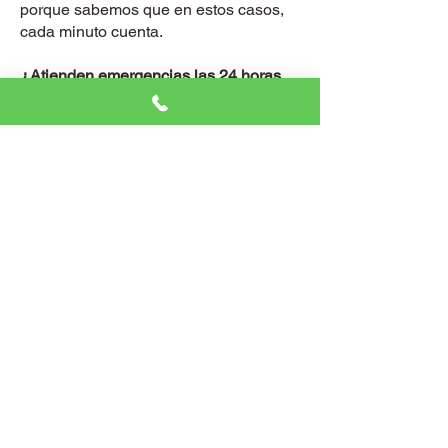
porque sabemos que en estos casos,
cada minuto cuenta.
¿Atienden emergencias las 24 horas
en
El Carmen
?
¡Por supuesto! No importa la hora o el
día. Nuestro servicio de emergencias
está activo las 24 horas, los 365 días
del año.
¿Qué garantías ofrecen?
Ofrecemos garantía en todo el trabajo y
en los materiales que utilizamos.
Queremos que te sientas seguro no
solo en tu casa, sino también de que el
trabajo que hacemos es de calidad.
¿Cobras desplazamiento por ir a El