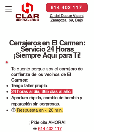
614 402 117
C. del Doctor Vicent
Zaragoza, 69, Bajo
Cerrajeros en El Carmen:
Servicio 24 Horas
¡Siempre Aquí para Ti!
Te cuento porque soy el
cerrajero de
confianza de los vecinos de El
Carmen
:
Tengo taller propio
.
24 horas al día, 365 días al año.
Apertura rápida, cambio de bombín y
reparación sin sorpresas.
⏱
Respuesta en < 20 min.
¡Pide cita AHORA!
☎️
614 402 117