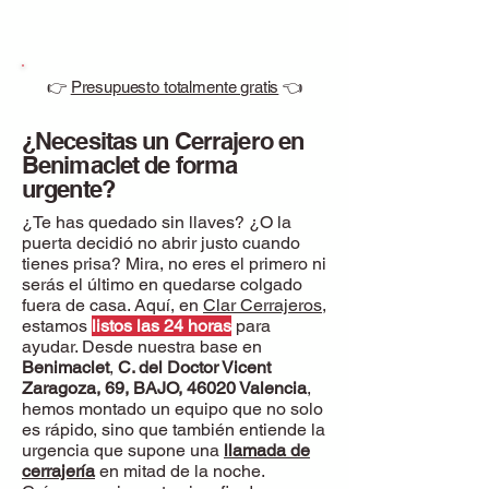
👉
Presupuesto totalmente gratis
👈
¿Necesitas un Cerrajero en
Benimaclet de forma
urgente?
¿Te has quedado sin llaves? ¿O la
puerta decidió no abrir justo cuando
tienes prisa? Mira, no eres el primero ni
serás el último en quedarse colgado
fuera de casa. Aquí, en
Clar Cerrajeros
,
estamos
listos las 24 horas
para
ayudar. Desde nuestra base en
Benimaclet
,
C. del Doctor Vicent
Zaragoza, 69, BAJO, 46020 Valencia
,
hemos montado un equipo que no solo
es rápido, sino que también entiende la
urgencia que supone una
llamada de
cerrajería
en mitad de la noche.