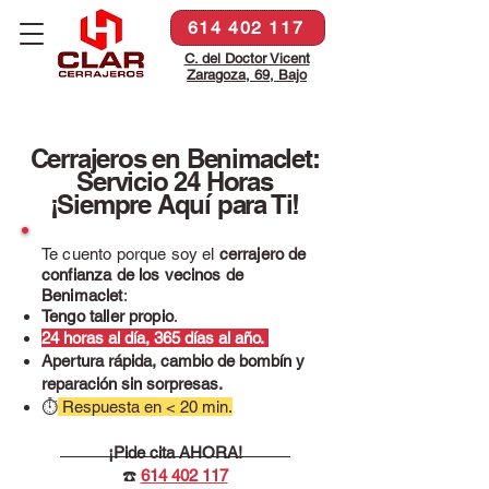
614 402 117
C. del Doctor Vicent
Zaragoza, 69, Bajo
Cerrajeros en Benimaclet:
Servicio 24 Horas
¡Siempre Aquí para Ti!
Te cuento porque soy el
cerrajero de
confianza de los vecinos de
Benimaclet
:
Tengo taller propio
.
24 horas al día, 365 días al año.
Apertura rápida, cambio de bombín y
reparación sin sorpresas.
⏱
Respuesta en < 20 min.
¡Pide cita AHORA!
☎️
614 402 117