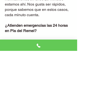
estamos ahí. Nos gusta ser rápidos,
porque sabemos que en estos casos,
cada minuto cuenta.
¿Atienden emergencias las 24 horas
en Pla del Remei?
¡Por supuesto! No importa la hora o el
día. Nuestro servicio de emergencias
está activo las 24 horas, los 365 días
del año.
¿Qué garantías ofrecen?
Ofrecemos garantía en todo el trabajo y
en los materiales que utilizamos.
Queremos que te sientas seguro no
solo en tu casa, sino también de que el
trabajo que hacemos es de calidad.