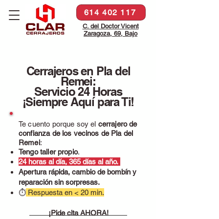
614 402 117
C. del Doctor Vicent
Zaragoza, 69, Bajo
Cerrajeros en Pla del
Remei:
Servicio 24 Horas
¡Siempre Aquí para Ti!
Te cuento porque soy el
cerrajero de
confianza de los vecinos de Pla del
Remei
:
Tengo taller propio
.
24 horas al día, 365 días al año.
Apertura rápida, cambio de bombín y
reparación sin sorpresas.
⏱
Respuesta en < 20 min.
¡Pide cita AHORA!