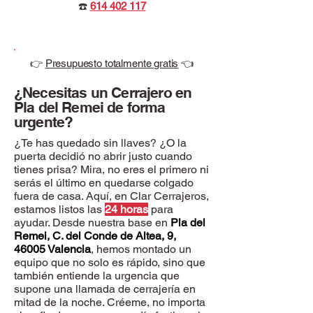
☎️
614 402 117
👉
Presupuesto totalmente gratis
👈
¿Necesitas un Cerrajero en
Pla del Remei de forma
urgente?
¿Te has quedado sin llaves? ¿O la
puerta decidió no abrir justo cuando
tienes prisa? Mira, no eres el primero ni
serás el último en quedarse colgado
fuera de casa. Aquí, en Clar Cerrajeros,
estamos listos las
24 horas
para
ayudar. Desde nuestra base en
Pla del
Remei, C. del Conde de Altea, 9,
46005 Valencia
, hemos montado un
equipo que no solo es rápido, sino que
también entiende la urgencia que
supone una llamada de cerrajería en
mitad de la noche. Créeme, no importa