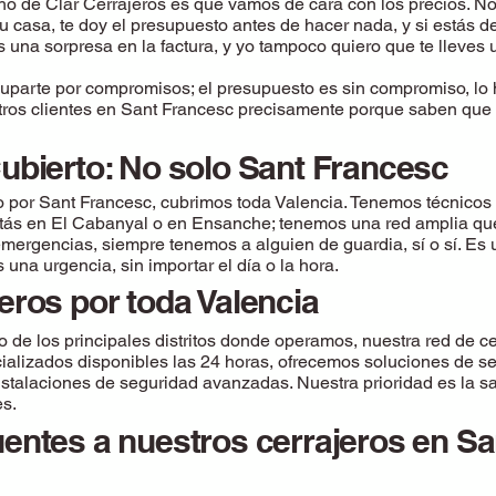
o de Clar Cerrajeros es que vamos de cara con los precios. No 
u casa, te doy el presupuesto antes de hacer nada, y si estás
s una sorpresa en la factura, y yo tampoco quiero que te lleves u
uparte por compromisos; el presupuesto es sin compromiso, lo 
ros clientes en Sant Francesc precisamente porque saben que n
ubierto: No solo Sant Francesc
r Sant Francesc, cubrimos toda Valencia. Tenemos técnicos 
estás en El Cabanyal o en Ensanche; tenemos una red amplia qu
emergencias, siempre tenemos a alguien de guardia, sí o sí. Es
una urgencia, sin importar el día o la hora.
eros por toda Valencia
de los principales distritos donde operamos, nuestra red de cer
ializados disponibles las 24 horas, ofrecemos soluciones de s
stalaciones de seguridad avanzadas. Nuestra prioridad es la sat
es.
entes a nuestros cerrajeros en S