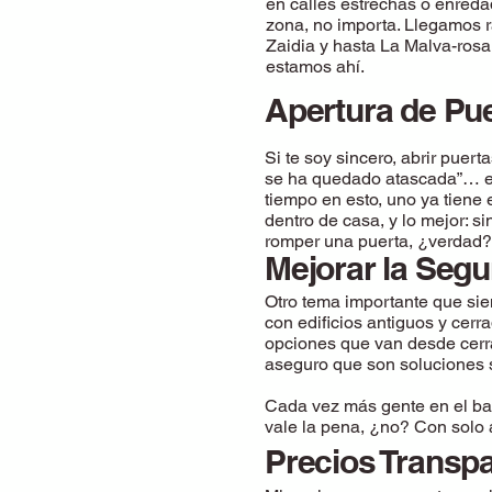
en calles estrechas o enred
zona, no importa. Llegamos r
Zaidia y hasta La Malva-rosa
estamos ahí.
Apertura de Pu
Si te soy sincero, abrir puert
se ha quedado atascada”… esa
tiempo en esto, uno ya tiene 
dentro de casa, y lo mejor: s
romper una puerta, ¿verdad?
Mejorar la Seg
Otro tema importante que sie
con edificios antiguos y cer
opciones que van desde cerr
aseguro que son soluciones s
Cada vez más gente en el bar
vale la pena, ¿no? Con solo 
Precios Transp