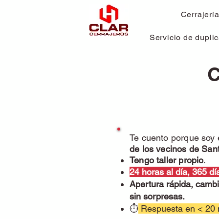
Cerrajerí
Servicio de duplic
C
Te cuento porque soy 
de los vecinos de San
Tengo taller propio
.
24 horas al día, 365 dí
Apertura rápida, camb
sin sorpresas.
⏱
Respuesta en < 20 