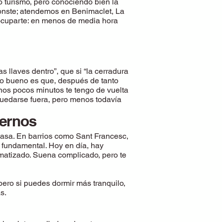
 turismo, pero conociendo bien la
conste; atendemos en Benimaclet, La
reocuparte: en menos de media hora
s llaves dentro”, que si “la cerradura
lo bueno es que, después de tanto
unos pocos minutos te tengo de vuelta
 quedarse fuera, pero menos todavía
dernos
casa. En barrios como Sant Francesc,
s fundamental. Hoy en día, hay
matizado. Suena complicado, pero te
pero si puedes dormir más tranquilo,
s.