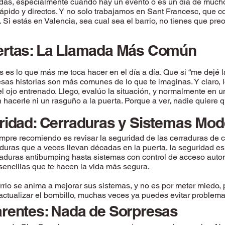
adas, especialmente cuando hay un evento o es un día de mucho
ápido y directos. Y no solo trabajamos en Sant Francesc, que 
. Si estás en Valencia, sea cual sea el barrio, no tienes que p
ertas: La Llamada Más Común
as es lo que más me toca hacer en el día a día. Que si “me dejé la
s historias son más comunes de lo que te imaginas. Y claro, 
el ojo entrenado. Llego, evalúo la situación, y normalmente en 
in hacerle ni un rasguño a la puerta. Porque a ver, nadie quiere
uridad: Cerraduras y Sistemas Mo
mpre recomiendo es revisar la seguridad de las cerraduras de 
raduras que a veces llevan décadas en la puerta, la seguridad e
aduras antibumping hasta sistemas con control de acceso auto
encillas que te hacen la vida más segura.
rio se anima a mejorar sus sistemas, y no es por meter miedo, 
actualizar el bombillo, muchas veces ya puedes evitar problema
arentes: Nada de Sorpresas