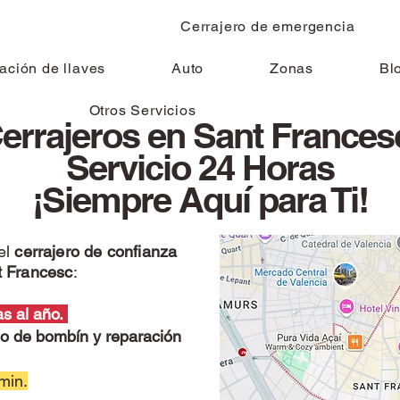
a
Cerrajero de emergencia
ación de llaves
Auto
Zonas
Bl
Otros Servicios
errajeros en Sant Frances
Servicio 24 Horas
¡Siempre Aquí para Ti!
el
cerrajero de confianza
t Francesc
:
as al año.
io de bombín y reparación
min.