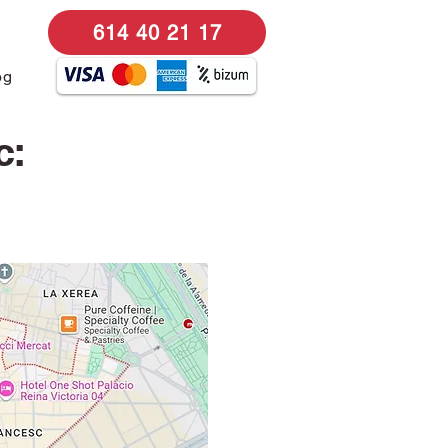
614 40 21 17
og
c: