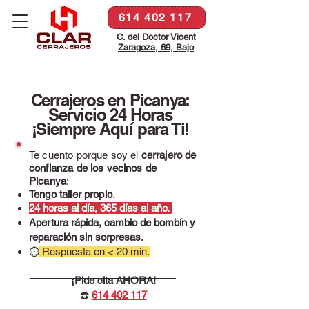
614 402 117
C. del Doctor Vicent
Zaragoza, 69, Bajo
Cerrajeros en Picanya:
Servicio 24 Horas
¡Siempre Aquí para Ti!
Te cuento porque soy el
cerrajero de
confianza de los vecinos de
Picanya
:
Tengo taller propio
.
24 horas al día, 365 días al año.
Apertura rápida, cambio de bombín y
reparación sin sorpresas.
⏱
Respuesta en < 20 min.
¡Pide cita AHORA!
☎️
614 402 117