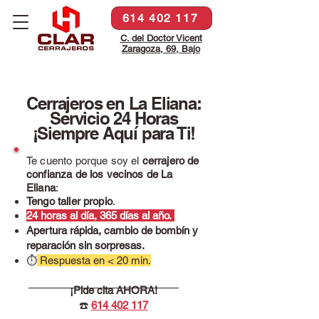
614 402 117
C. del Doctor Vicent
Zaragoza, 69, Bajo
Cerrajeros en La Eliana:
Servicio 24 Horas
¡Siempre Aquí para Ti!
Te cuento porque soy el
cerrajero de
confianza de los vecinos de La
Eliana
:
Tengo taller propio
.
24 horas al día, 365 días al año.
Apertura rápida, cambio de bombín y
reparación sin sorpresas.
⏱
Respuesta en < 20 min.
¡Pide cita AHORA!
☎️
614 402 117