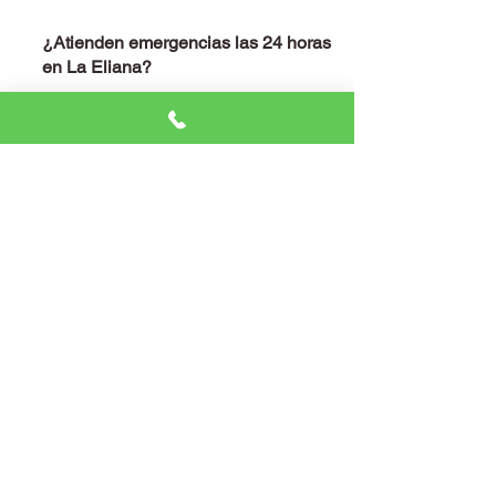
¿Atienden emergencias las 24 horas
en La Eliana?
¡Por supuesto! No importa la hora o el
día. Nuestro servicio de emergencias
está activo las 24 horas, los 365 días
del año.
¿Qué garantías ofrecen?
Ofrecemos garantía en todo el trabajo y
en los materiales que utilizamos.
Queremos que te sientas seguro no
solo en tu casa, sino también de que el
trabajo que hacemos es de calidad.
¿Cobras desplazamiento por ir a La
Elana?