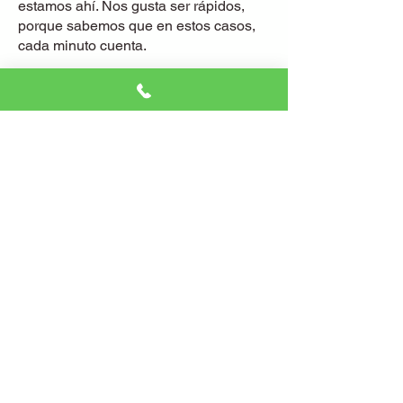
estamos ahí. Nos gusta ser rápidos,
porque sabemos que en estos casos,
cada minuto cuenta.
¿Atienden emergencias las 24 horas
en Ciutat Vella?
¡Por supuesto! No importa la hora o el
día. Nuestro servicio de emergencias
está activo las 24 horas, los 365 días
del año.
¿Qué garantías ofrecen?
Ofrecemos garantía en todo el trabajo y
en los materiales que utilizamos.
Queremos que te sientas seguro no
solo en tu casa, sino también de que el
trabajo que hacemos es de calidad.
¿Cobras desplazamiento por ir a Ciutat