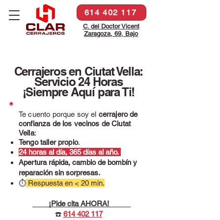
614 402 117
C. del Doctor Vicent
Zaragoza, 69, Bajo
Cerrajeros en Ciutat Vella:
Servicio 24 Horas
¡Siempre Aquí para Ti!
Te cuento porque soy el
cerrajero de
confianza de los vecinos de Ciutat
Vella
:
Tengo taller propio
.
24 horas al día, 365 días al año.
Apertura rápida, cambio de bombín y
reparación sin sorpresas.
⏱
Respuesta en < 20 min.
¡Pide cita AHORA!
☎️
614 402 117