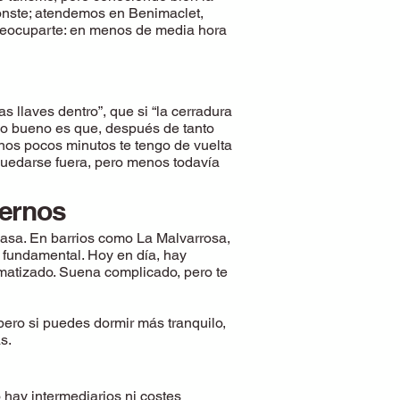
conste; atendemos en Benimaclet,
 preocuparte: en menos de media hora
as llaves dentro”, que si “la cerradura
lo bueno es que, después de tanto
unos pocos minutos te tengo de vuelta
 quedarse fuera, pero menos todavía
dernos
casa. En barrios como La Malvarrosa,
s fundamental. Hoy en día, hay
matizado. Suena complicado, pero te
pero si puedes dormir más tranquilo,
s.
hay intermediarios ni costes