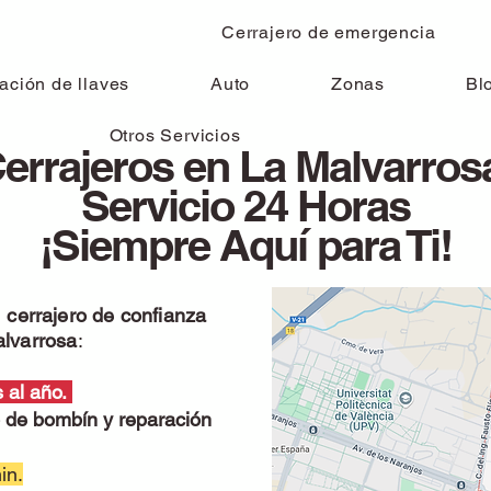
a
Cerrajero de emergencia
ación de llaves
Auto
Zonas
Bl
Otros Servicios
errajeros en La Malvarros
Servicio 24 Horas
¡Siempre Aquí para Ti!
l
cerrajero de confianza
alvarrosa
:
s al año.
 de bombín y reparación
in.