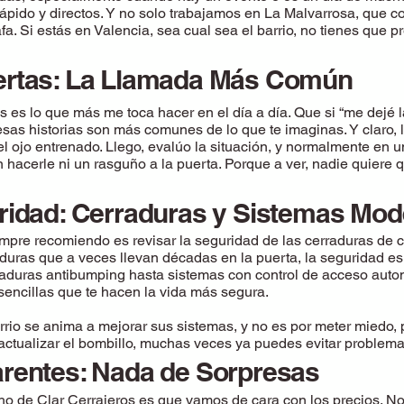
ápido y directos. Y no solo trabajamos en La Malvarrosa, que 
a. Si estás en Valencia, sea cual sea el barrio, no tienes que
ertas: La Llamada Más Común
as es lo que más me toca hacer en el día a día. Que si “me dejé l
as historias son más comunes de lo que te imaginas. Y claro, 
el ojo entrenado. Llego, evalúo la situación, y normalmente en 
in hacerle ni un rasguño a la puerta. Porque a ver, nadie quiere
?
uridad: Cerraduras y Sistemas Mo
mpre recomiendo es revisar la seguridad de las cerraduras de 
raduras que a veces llevan décadas en la puerta, la seguridad e
aduras antibumping hasta sistemas con control de acceso auto
encillas que te hacen la vida más segura.
rio se anima a mejorar sus sistemas, y no es por meter miedo, 
actualizar el bombillo, muchas veces ya puedes evitar problema
arentes: Nada de Sorpresas
o de Clar Cerrajeros es que vamos de cara con los precios. No 