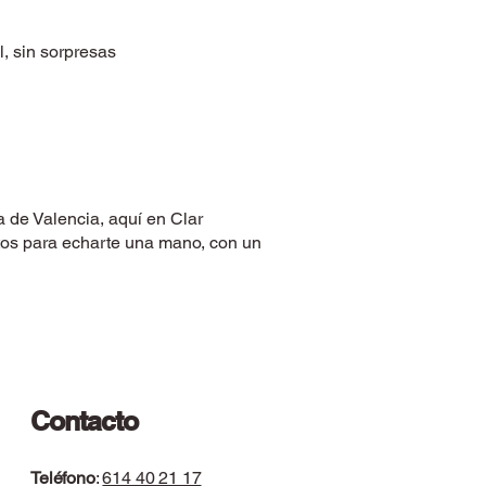
l, sin sorpresas
a de Valencia, aquí en Clar
stos para echarte una mano, con un
Contacto
Teléfono
:
614 40 21 17