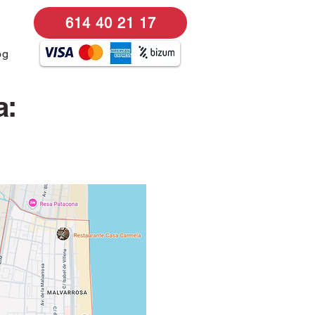
614 40 21 17
og
a: