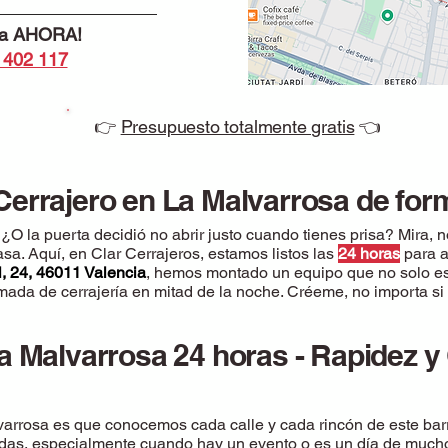
ita AHORA!
 402 117
👉
Presupuesto totalmente gratis
👈
Cerrajero en La Malvarrosa de for
O la puerta decidió no abrir justo cuando tienes prisa? Mira, no
sa. Aquí, en Clar Cerrajeros, estamos listos las
24 horas
para a
, 24, 46011 Valencia
, hemos montado un equipo que no solo es 
da de cerrajería en mitad de la noche. Créeme, no importa si e
a Malvarrosa 24 horas - Rapidez y
varrosa es que conocemos cada calle y cada rincón de este bar
adas, especialmente cuando hay un evento o es un día de mucho