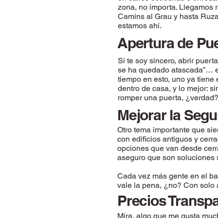
zona, no importa. Llegamos r
Camins al Grau y hasta Ruzaf
estamos ahí.
Apertura de Pu
Si te soy sincero, abrir puert
se ha quedado atascada”… es
tiempo en esto, uno ya tiene 
dentro de casa, y lo mejor: s
romper una puerta, ¿verdad
Mejorar la Seg
Otro tema importante que sie
con edificios antiguos y cer
opciones que van desde cerr
aseguro que son soluciones s
Cada vez más gente en el bar
vale la pena, ¿no? Con solo 
Precios Transp
Mira, algo que me gusta much