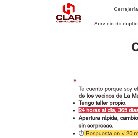
Cerrajerí
Servicio de duplic
C
Te cuento porque soy e
de los vecinos de La M
Tengo taller propio
.
24 horas al día, 365 día
Apertura rápida, cambio
sin sorpresas.
⏱
Respuesta en < 20 m