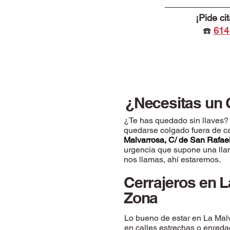
¡Pide c
☎️
614
¿Necesitas un 
¿Te has quedado sin llaves? ¿
quedarse colgado fuera de ca
Malvarrosa, C/ de San Rafael
urgencia que supone una llama
nos llamas, ahí estaremos.
Cerrajeros en L
Zona
Lo bueno de estar en La Mal
en calles estrechas o enred