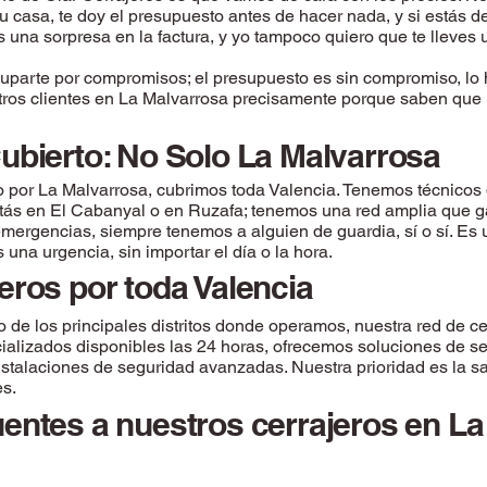
u casa, te doy el presupuesto antes de hacer nada, y si estás
s una sorpresa en la factura, y yo tampoco quiero que te lleves u
uparte por compromisos; el presupuesto es sin compromiso, lo 
ros clientes en La Malvarrosa precisamente porque saben que n
ubierto: No Solo La Malvarrosa
r La Malvarrosa, cubrimos toda Valencia. Tenemos técnicos d
estás en El Cabanyal o en Ruzafa; tenemos una red amplia que g
emergencias, siempre tenemos a alguien de guardia, sí o sí. Es
una urgencia, sin importar el día o la hora.
eros por toda Valencia
de los principales distritos donde operamos, nuestra red de cer
ializados disponibles las 24 horas, ofrecemos soluciones de s
stalaciones de seguridad avanzadas. Nuestra prioridad es la sat
es.
entes a nuestros cerrajeros en L