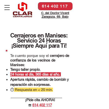
614 402 117
C. del Doctor Vicent
Zaragoza, 69, Bajo
Cerrajeros en Manises:
Servicio 24 Horas
¡Siempre Aquí para Ti!
Te cuento porque soy el
cerrajero de
confianza de los vecinos de
Manises
:
Tengo taller propio
.
24 horas al día, 365 días al año.
Apertura rápida, cambio de bombín y
reparación sin sorpresas.
⏱
Respuesta en < 20 min.
¡Pide cita AHORA!
☎️
614 402 117