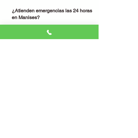
¿Atienden emergencias las 24 horas
en Manises?
¡Por supuesto! No importa la hora o el
día. Nuestro servicio de emergencias
está activo las 24 horas, los 365 días
del año.
¿Qué garantías ofrecen?
Ofrecemos garantía en todo el trabajo y
en los materiales que utilizamos.
Queremos que te sientas seguro no
solo en tu casa, sino también de que el
trabajo que hacemos es de calidad.
¿Cobras desplazamiento por ir a
Manises?