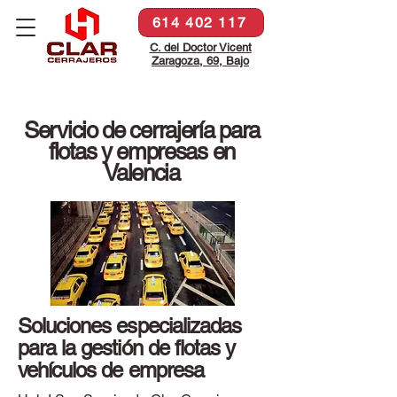
614 402 117
C. del Doctor Vicent
Zaragoza, 69, Bajo
Servicio de cerrajería para
flotas y empresas en
Valencia
Soluciones especializadas
para la gestión de flotas y
vehículos de empresa