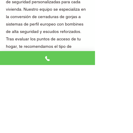
de seguridad personalizadas para cada
vivienda. Nuestro equipo se especializa en
la conversión de cerraduras de gorjas a
sistemas de perfil europeo con bombines
de alta seguridad y escudos reforzados.
Tras evaluar los puntos de acceso de tu
hogar, te recomendamos el tipo de
cerradura que mejor se adapta a tus
necesidades. Con Clar Cerrajeros, puedes
contar con una instalación profesional y un
servicio de asesoría sin compromiso para
mejorar la seguridad de tu hogar.
Diferencia de contar con un sistema de alta
seguridad
Optar por un sistema de perfil europeo con
escudo reforzado y bombín de alta
seguridad supone una protección