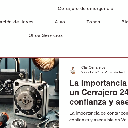
a
Cerrajero de emergencia
ación de llaves
Auto
Zonas
Bl
Otros Servicios
Clar Cerrajeros
27 oct 2024
2 min de lectu
La importancia
un Cerrajero 2
confianza y as
Valencia
La importancia de contar co
confianza y asequible en Va