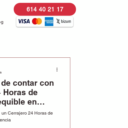
614 40 21 17
og
ra
 de contar con
4 Horas de
equible en
n un Cerrajero 24 Horas de
lencia