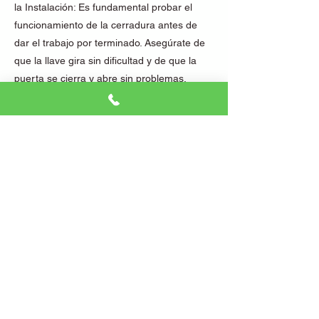
la Instalación: Es fundamental probar el
funcionamiento de la cerradura antes de
dar el trabajo por terminado. Asegúrate de
que la llave gira sin dificultad y de que la
puerta se cierra y abre sin problemas.
¿Por Qué Contar con un Cerrajero
Profesional en Valencia?
Cambiar una cerradura puede parecer una
tarea sencilla, pero existen muchos detalles
que pueden marcar la diferencia entre una
instalación correcta y una que pueda
comprometer la seguridad del hogar. Contar
con un cerrajero profesional en Valencia
garantiza que la instalación se realice de
manera segura, eficiente y sin dañar la
puerta o el marco.